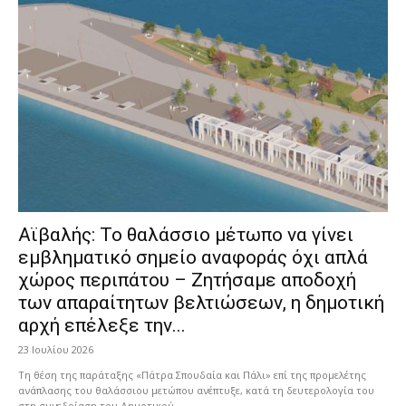
Αϊβαλής: Το θαλάσσιο μέτωπο να γίνει
εμβληματικό σημείο αναφοράς όχι απλά
χώρος περιπάτου – Ζητήσαμε αποδοχή
των απαραίτητων βελτιώσεων, η δημοτική
αρχή επέλεξε την...
23 Ιουλίου 2026
Τη θέση της παράταξης «Πάτρα Σπουδαία και Πάλι» επί της προμελέτης
ανάπλασης του θαλάσσιου μετώπου ανέπτυξε, κατά τη δευτερολογία του
στη συνεδρίαση του Δημοτικού...