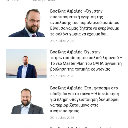
Βασίλης Αϊβαλής: «Όχι στην
αποσπασματική έγκριση της
ανάπλασης του παραλιακού μετώπου.
Είναι σα να μας ζητάτε να εγκρίνουμε
το σαλόνι χωρίς να έχουμε δει...
23 Ιουλίου 2026
Βασίλης Αϊβαλής: Όχι στην
τσιμεντοποίηση του παλιού λιμανιού –
Το νέο Master Plan του ΟΛΠΑ αγνοεί τη
βούληση της τοπικής κοινωνίας
23 Ιουνίου 2026
Βασίλης Αϊβαλής: Έτσι φτάσαμε στο
αδιέξοδο για το τρένο – Η διεκδίκηση
για πλήρη υπογειοποίηση δεν μπορεί
να περιορίζεται μόνο στις
κινητοποιήσεις
23 Ιουνίου 2026