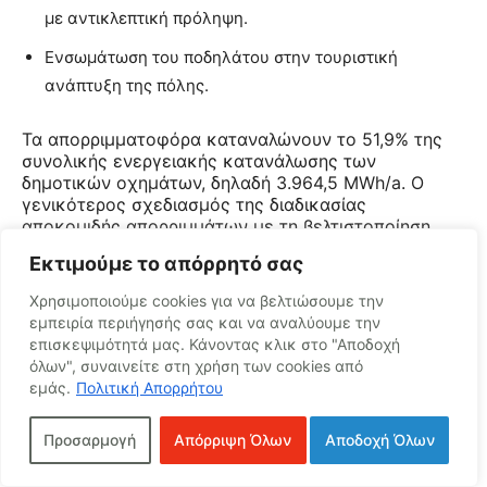
με αντικλεπτική πρόληψη.
Ενσωμάτωση του ποδηλάτου στην τουριστική
ανάπτυξη της πόλης.
Τα απορριμματοφόρα καταναλώνουν το 51,9% της
συνολικής ενεργειακής κατανάλωσης των
δημοτικών οχημάτων, δηλαδή 3.964,5 MWh/a. Ο
γενικότερος σχεδιασμός της διαδικασίας
αποκομιδής απορριμμάτων με τη βελτιστοποίηση
των θέσεων των κάδων συλλογής και των
Εκτιμούμε το απόρρητό σας
δρομολογίων εκτιμάται ότι θα οδηγήσει σε
εξοικονόμηση περίπου 5%.
Χρησιμοποιούμε cookies για να βελτιώσουμε την
εμπειρία περιήγησής σας και να αναλύουμε την
Υπολογίζεται ότι το 50% των οχημάτων έχουν
επισκεψιμότητά μας.
Κάνοντας κλικ στο "Αποδοχή
κυκλοφορήσει πριν το 2000, όταν τέθηκε σε ισχύ το
όλων", συναινείτε στη χρήση των cookies από
πρότυπο EURO 3, επομένως είναι ιδιαίτερα
εμάς.
Πολιτική Απορρήτου
ενεργοβόρα. Προτείνεται ο Δήμος να ξεκινήσει ένα
πρόγραμμα
σταδιακής απόσυρσης των οχημάτων
Προσαρμογή
Απόρριψη Όλων
Αποδοχή Όλων
αυτών με νέα οχήματα τεχνολογίας EURO 5, που
κατά μέσο όρο παρουσιάζουν μείωση της