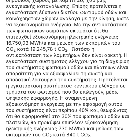
δημόσιους χώρους με λαμπτήρες χαμηλής
ενεργειακής κατανάλωσης. Επίσης προτείνεται η
εγκατάσταση έξυπνου δικτύου φωτισμού οδών και
κοινόχρηστων χώρων ανάλογα με την κίνηση, ώστε
να εξοικονομείται ενέργεια. Με την αντικατάσταση
των φωτιστικών σωμάτων εκτιμάται ότι θα
επιτευχθεί εξοικονόμηση ηλεκτρικής ενέργειας
16.750,03 MWh/a και μείωση των εκπομπών του
CO
κατά 19.245,78 t CO
. Ωστόσο η
2
2
αντικατάσταση των λαμπτήρων δεν είναι αρκετή. Η
εγκατάσταση συστήματος ελέγχου για τη διαχείριση
του συστήματος φωτισμού οδών και πλατειών είναι
απαραίτητη για να εξασφαλίσει τη σωστή και
αποδοτική λειτουργία του συστήματος. Προτείνεται
η εγκατάσταση συστήματος κεντρικού ελέγχου σε
τμήματα του φωτισμού που θα επιλεγούν, μέσω
ψηφιακής εφαρμογής. Η αναμενόμενη
εξοικονόμηση ενέργειας με την εφαρμογή αυτού
του συστήματος είναι περίπου 40% και, θεωρώντας
ότι θα εφαρμοσθεί στο 30% του φωτισμού οδών και
πλατειών, θα προκύψει επιπλέον εξοικονόμηση
ηλεκτρικής ενέργειας 730 MWh/a και μείωση των
εκπομπών του CO
κατά 840 t CO
.
2
2