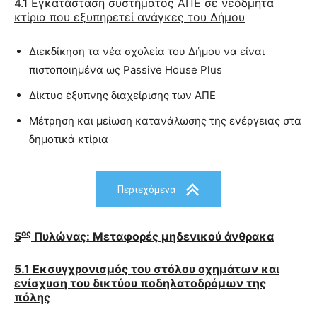
4.1
E
γκατάσταση συστήματος ΑΠΕ σε νεόδμητα
κτίρια που εξυπηρετεί ανάγκες του Δήμου
Διεκδίκηση τα νέα σχολεία του Δήμου να είναι
πιστοποιημένα ως Passive House Plus
Δίκτυο έξυπνης διαχείρισης των ΑΠΕ
Μέτρηση και μείωση κατανάλωσης της ενέργειας στα
δημοτικά κτίρια
Περιεχόμενα
ος
5
Πυλώνας: Μεταφορές μηδενικού άνθρακα
5.1 Εκσυγχρονισμός του στόλου οχημάτων και
ενίσχυση του δικτύου ποδηλατοδρόμων της
πόλης