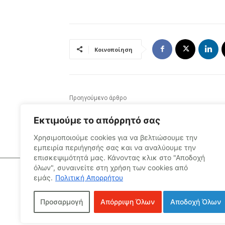
Κοινοποίηση
Προηγούμενο άρθρο
Γιατί υπήρχε διαφορετικό αφήγημα από τη
Εκτιμούμε το απόρρητό σας
Δημοτική Αρχή πριν τις δημοτικές εκλογές σ
θέμα των κατασχέσεων λογαριασμών;
Χρησιμοποιούμε cookies για να βελτιώσουμε την
εμπειρία περιήγησής σας και να αναλύουμε την
επισκεψιμότητά μας.
Κάνοντας κλικ στο "Αποδοχή
όλων", συναινείτε στη χρήση των cookies από
εμάς.
Πολιτική Απορρήτου
Προσαρμογή
Απόρριψη Όλων
Αποδοχή Όλων